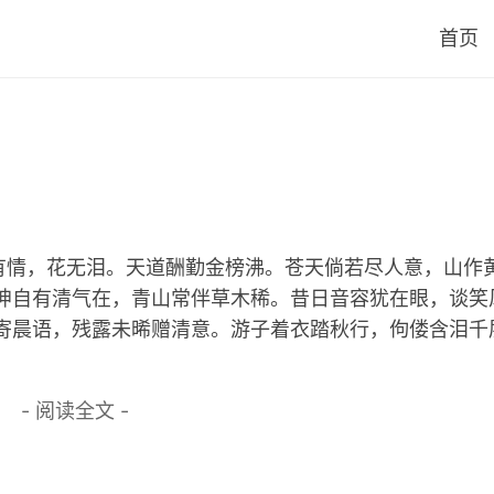
首页
有情，花无泪。天道酬勤金榜沸。苍天倘若尽人意，山作
乾坤自有清气在，青山常伴草木稀。昔日音容犹在眼，谈笑
缕寄晨语，残露未晞赠清意。游子着衣踏秋行，佝偻含泪千
- 阅读全文 -