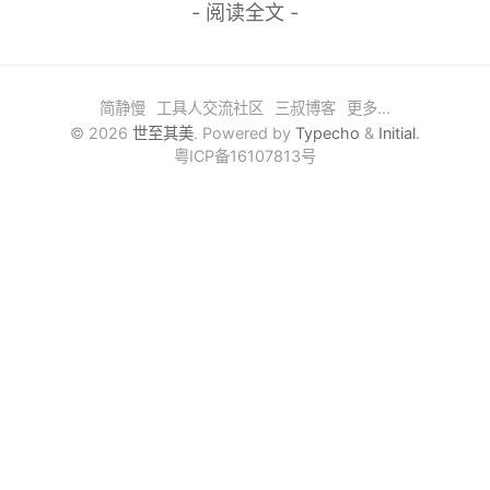
- 阅读全文 -
嵌入式
人工智能
简静慢
工具人交流社区
三叔博客
更多...
性能之颠
© 2026
世至其美
. Powered by
Typecho
&
Initial
.
粤ICP备16107813号
算法之美
爬坑记录
随行随记
搞机吧
轻语
时光机
文章归档
友情链接