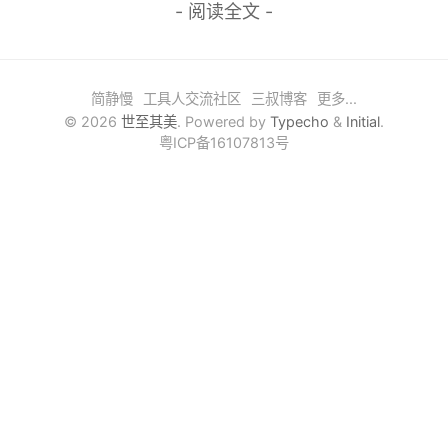
- 阅读全文 -
嵌入式
人工智能
简静慢
工具人交流社区
三叔博客
更多...
性能之颠
© 2026
世至其美
. Powered by
Typecho
&
Initial
.
粤ICP备16107813号
算法之美
爬坑记录
随行随记
搞机吧
轻语
时光机
文章归档
友情链接