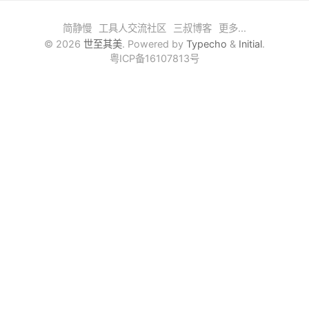
嵌入式
简静慢
工具人交流社区
三叔博客
更多...
© 2026
世至其美
. Powered by
Typecho
&
Initial
.
人工智能
粤ICP备16107813号
性能之颠
算法之美
爬坑记录
随行随记
搞机吧
轻语
时光机
文章归档
友情链接