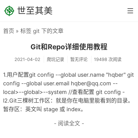
世至其美
首页
» 标签 git 下的文章
首页
Git和Repo详细使用教程
分类
系统之美
2021-04-02
爬坑记录
暂无评论
19498 次阅读
Linux内核设计
1.用户配置git config --global user.name "hqber" git
config --global user.email hqber@qq.com --
Linux设备驱动
local>--global>--system //查看配置 git config -
Linux源码剖析
l2.Git三棵树工作区：就是你在电脑里能看到的目录。
编程之美
暂存区：英文叫 stage 或 index。
C/C++
- 阅读全文 -
汇编