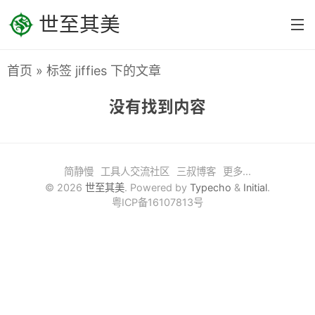
世至其美
首页
» 标签 jiffies 下的文章
首页
没有找到内容
分类
系统之美
Linux内核设计
简静慢
工具人交流社区
三叔博客
更多...
© 2026
世至其美
. Powered by
Typecho
&
Initial
.
Linux设备驱动
粤ICP备16107813号
Linux源码剖析
编程之美
C/C++
汇编